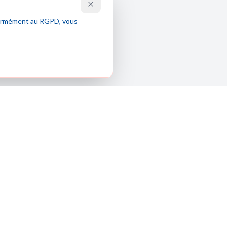
nformément au RGPD, vous
Certifications
CIF
ORIAS : 20003041
Carte T CCI TOURAINE: CPI 3701 2023
000 000 029