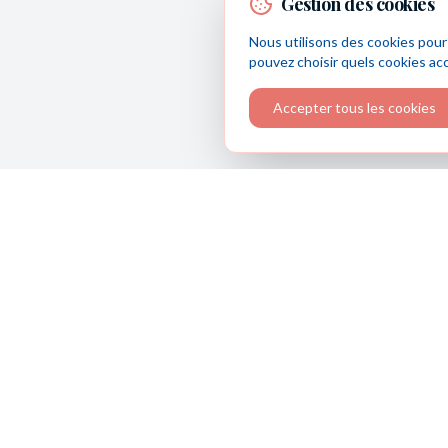
Gestion des cookies
Nous utilisons des cookies pour
pouvez choisir quels cookies ac
Accepter tous les cookies
Julien TRAHAY
Conseiller en Gestion de Patrimoine
Expert en gestion de patrimoine depuis 2020. Je vous
accompagne dans l'optimisation de votre patrimoine av
approche pédagogique et personnalisée.
06 23 99 91 85